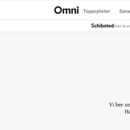
Toppnyheter
Sena
Hem
Omni är en
Vi ber o
Ha