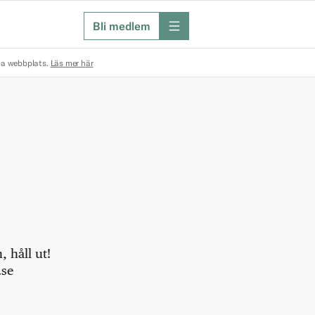
Bli medlem
meny
na webbplats.
Läs mer här
 håll ut!
.se