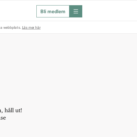
Bli medlem
meny
na webbplats.
Läs mer här
 håll ut!
.se