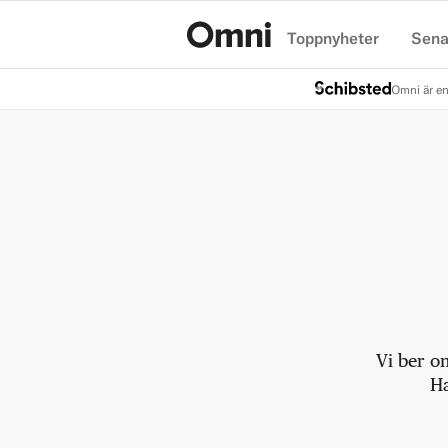
Toppnyheter
Sena
Hem
Omni är en
Vi ber o
Ha