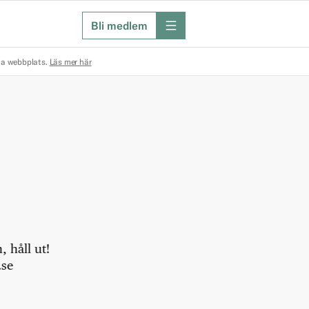
Bli medlem
meny
na webbplats.
Läs mer här
 håll ut!
.se