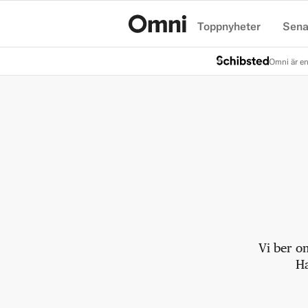
Toppnyheter
Sena
Hem
Omni är en
Vi ber o
Ha