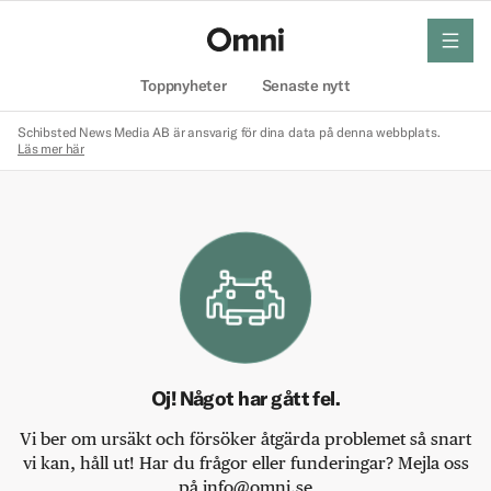
meny
Hem
Toppnyheter
Senaste nytt
Schibsted News Media AB är ansvarig för dina data på denna webbplats.
Läs mer här
Oj! Något har gått fel.
Vi ber om ursäkt och försöker åtgärda problemet så snart
vi kan, håll ut! Har du frågor eller funderingar? Mejla oss
på info@omni.se