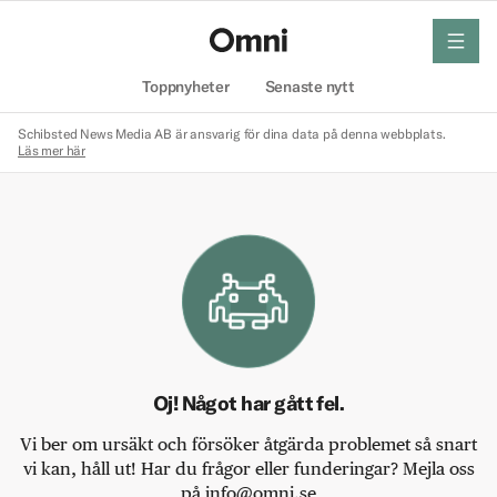
meny
Hem
Toppnyheter
Senaste nytt
Schibsted News Media AB är ansvarig för dina data på denna webbplats.
Läs mer här
Oj! Något har gått fel.
Vi ber om ursäkt och försöker åtgärda problemet så snart
vi kan, håll ut! Har du frågor eller funderingar? Mejla oss
på info@omni.se