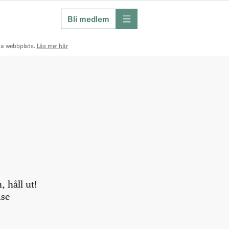
Bli medlem
meny
na webbplats.
Läs mer här
 håll ut!
.se