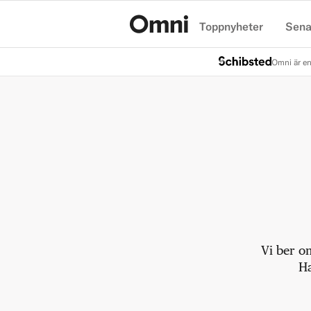
Toppnyheter
Sena
Hem
Omni är en
Vi ber o
Ha