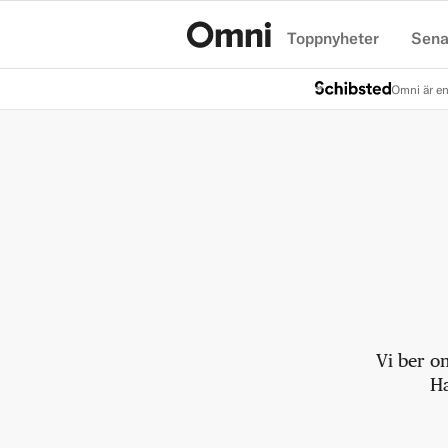
Toppnyheter
Sena
Hem
Omni är en
Vi ber o
Ha