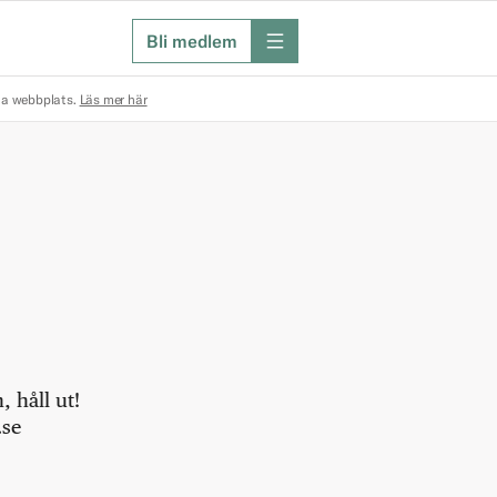
Bli medlem
meny
na webbplats.
Läs mer här
 håll ut!
.se