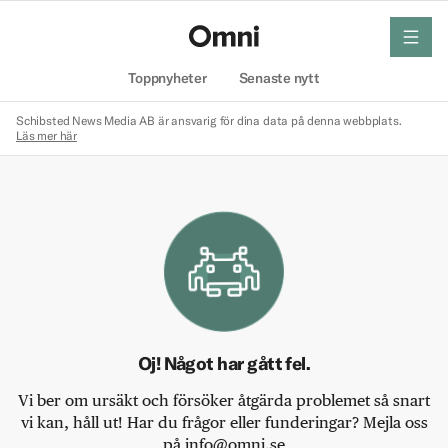
meny
Hem
Toppnyheter
Senaste nytt
Schibsted News Media AB är ansvarig för dina data på denna webbplats.
Läs mer här
Oj! Något har gått fel.
Vi ber om ursäkt och försöker åtgärda problemet så snart
vi kan, håll ut! Har du frågor eller funderingar? Mejla oss
på info@omni.se