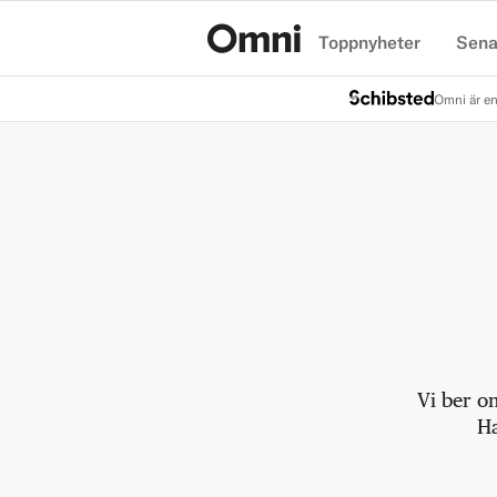
Toppnyheter
Sena
Hem
Omni är en
Vi ber o
Ha