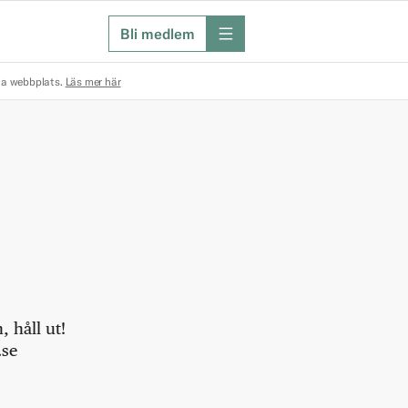
Bli medlem
meny
na webbplats.
Läs mer här
 håll ut!
.se