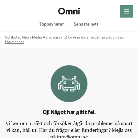
meny
Hem
Toppnyheter
Senaste nytt
Schibsted News Media AB är ansvarig för dina data på denna webbplats.
Läs mer här
Oj! Något har gått fel.
Vi ber om ursäkt och försöker åtgärda problemet så snart
vi kan, håll ut! Har du frågor eller funderingar? Mejla oss
på info@omni.se