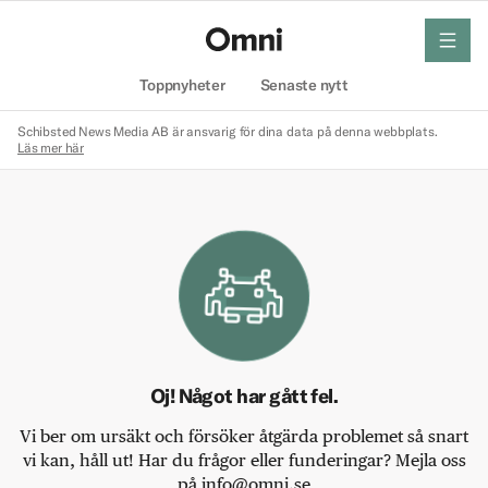
meny
Hem
Toppnyheter
Senaste nytt
Schibsted News Media AB är ansvarig för dina data på denna webbplats.
Läs mer här
Oj! Något har gått fel.
Vi ber om ursäkt och försöker åtgärda problemet så snart
vi kan, håll ut! Har du frågor eller funderingar? Mejla oss
på info@omni.se