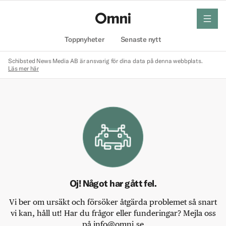
meny
Hem
Toppnyheter
Senaste nytt
Schibsted News Media AB är ansvarig för dina data på denna webbplats.
Läs mer här
Oj! Något har gått fel.
Vi ber om ursäkt och försöker åtgärda problemet så snart
vi kan, håll ut! Har du frågor eller funderingar? Mejla oss
på info@omni.se