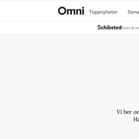
Toppnyheter
Sena
Hem
Omni är en
Vi ber o
Ha