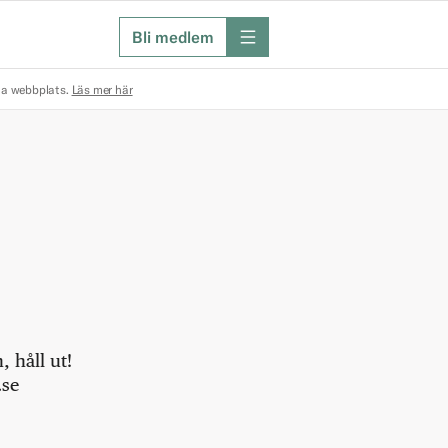
Bli medlem
meny
na webbplats.
Läs mer här
 håll ut!
.se