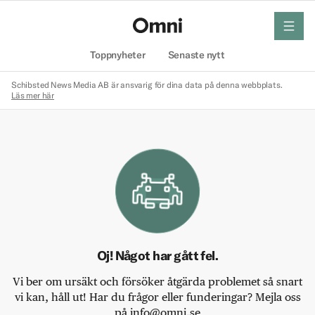
meny
Hem
Toppnyheter
Senaste nytt
Schibsted News Media AB är ansvarig för dina data på denna webbplats.
Läs mer här
Oj! Något har gått fel.
Vi ber om ursäkt och försöker åtgärda problemet så snart
vi kan, håll ut! Har du frågor eller funderingar? Mejla oss
på info@omni.se