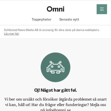
meny
Hem
Toppnyheter
Senaste nytt
Schibsted News Media AB är ansvarig för dina data på denna webbplats.
Läs mer här
Oj! Något har gått fel.
Vi ber om ursäkt och försöker åtgärda problemet så snart
vi kan, håll ut! Har du frågor eller funderingar? Mejla oss
på info@omni.se