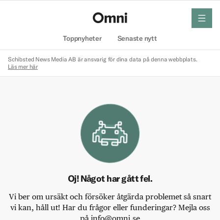
meny
Hem
Toppnyheter
Senaste nytt
Schibsted News Media AB är ansvarig för dina data på denna webbplats.
Läs mer här
Oj! Något har gått fel.
Vi ber om ursäkt och försöker åtgärda problemet så snart
vi kan, håll ut! Har du frågor eller funderingar? Mejla oss
på info@omni.se