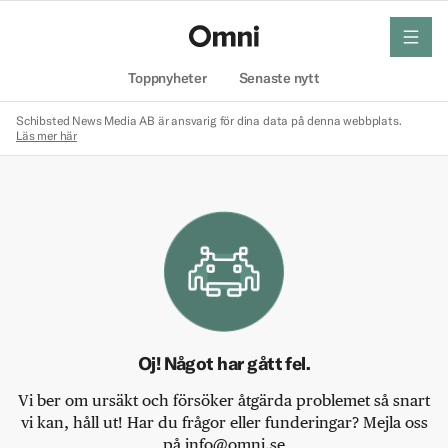
meny
Hem
Toppnyheter
Senaste nytt
Schibsted News Media AB är ansvarig för dina data på denna webbplats.
Läs mer här
Oj! Något har gått fel.
Vi ber om ursäkt och försöker åtgärda problemet så snart
vi kan, håll ut! Har du frågor eller funderingar? Mejla oss
på info@omni.se