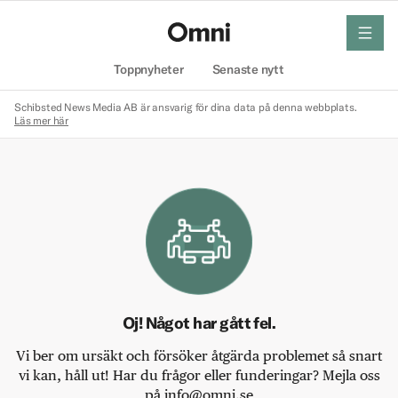
meny
Hem
Toppnyheter
Senaste nytt
Schibsted News Media AB är ansvarig för dina data på denna webbplats.
Läs mer här
Oj! Något har gått fel.
Vi ber om ursäkt och försöker åtgärda problemet så snart
vi kan, håll ut! Har du frågor eller funderingar? Mejla oss
på info@omni.se