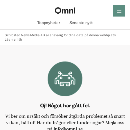
meny
Hem
Toppnyheter
Senaste nytt
Schibsted News Media AB är ansvarig för dina data på denna webbplats.
Läs mer här
Oj! Något har gått fel.
Vi ber om ursäkt och försöker åtgärda problemet så snart
vi kan, håll ut! Har du frågor eller funderingar? Mejla oss
på info@omni.se