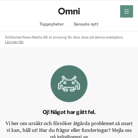
meny
Hem
Toppnyheter
Senaste nytt
Schibsted News Media AB är ansvarig för dina data på denna webbplats.
Läs mer här
Oj! Något har gått fel.
Vi ber om ursäkt och försöker åtgärda problemet så snart
vi kan, håll ut! Har du frågor eller funderingar? Mejla oss
på info@omni.se