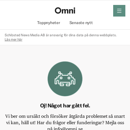
meny
Hem
Toppnyheter
Senaste nytt
Schibsted News Media AB är ansvarig för dina data på denna webbplats.
Läs mer här
Oj! Något har gått fel.
Vi ber om ursäkt och försöker åtgärda problemet så snart
vi kan, håll ut! Har du frågor eller funderingar? Mejla oss
på info@omni.se