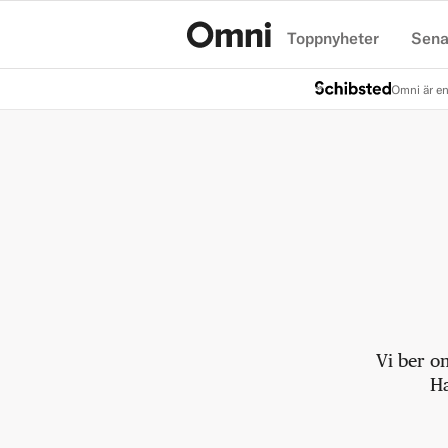
Toppnyheter
Sena
Hem
Omni är en
Vi ber o
Ha