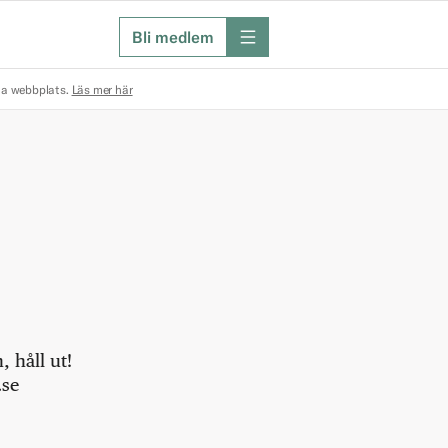
Bli medlem
meny
na webbplats.
Läs mer här
 håll ut!
.se