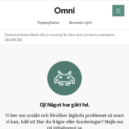
meny
Hem
Toppnyheter
Senaste nytt
Schibsted News Media AB är ansvarig för dina data på denna webbplats.
Läs mer här
Oj! Något har gått fel.
Vi ber om ursäkt och försöker åtgärda problemet så snart
vi kan, håll ut! Har du frågor eller funderingar? Mejla oss
på info@omni.se