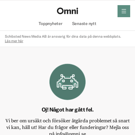
meny
Hem
Toppnyheter
Senaste nytt
Schibsted News Media AB är ansvarig för dina data på denna webbplats.
Läs mer här
Oj! Något har gått fel.
Vi ber om ursäkt och försöker åtgärda problemet så snart
vi kan, håll ut! Har du frågor eller funderingar? Mejla oss
på info@omni.se