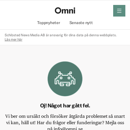
meny
Hem
Toppnyheter
Senaste nytt
Schibsted News Media AB är ansvarig för dina data på denna webbplats.
Läs mer här
Oj! Något har gått fel.
Vi ber om ursäkt och försöker åtgärda problemet så snart
vi kan, håll ut! Har du frågor eller funderingar? Mejla oss
på info@omni.se