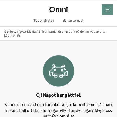
meny
Hem
Toppnyheter
Senaste nytt
Schibsted News Media AB är ansvarig för dina data på denna webbplats.
Läs mer här
Oj! Något har gått fel.
Vi ber om ursäkt och försöker åtgärda problemet så snart
vi kan, håll ut! Har du frågor eller funderingar? Mejla oss
på info@omni.se