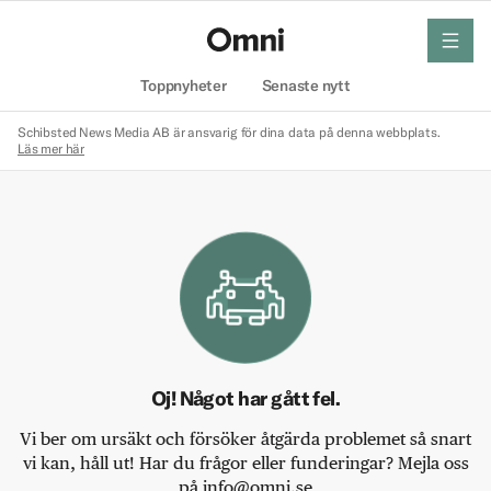
meny
Hem
Toppnyheter
Senaste nytt
Schibsted News Media AB är ansvarig för dina data på denna webbplats.
Läs mer här
Oj! Något har gått fel.
Vi ber om ursäkt och försöker åtgärda problemet så snart
vi kan, håll ut! Har du frågor eller funderingar? Mejla oss
på info@omni.se