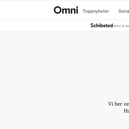
Toppnyheter
Sena
Hem
Omni är en
Vi ber o
Ha