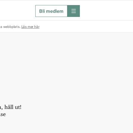
Bli medlem
meny
na webbplats.
Läs mer här
 håll ut!
.se