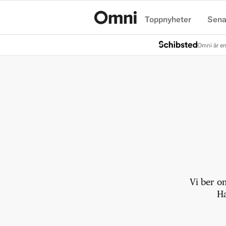
Toppnyheter
Sena
Hem
Omni är en
Vi ber o
Ha