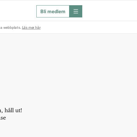
Bli medlem
meny
na webbplats.
Läs mer här
 håll ut!
.se