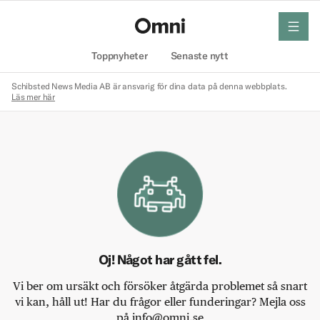
meny
Hem
Toppnyheter
Senaste nytt
Schibsted News Media AB är ansvarig för dina data på denna webbplats.
Läs mer här
Oj! Något har gått fel.
Vi ber om ursäkt och försöker åtgärda problemet så snart
vi kan, håll ut! Har du frågor eller funderingar? Mejla oss
på info@omni.se