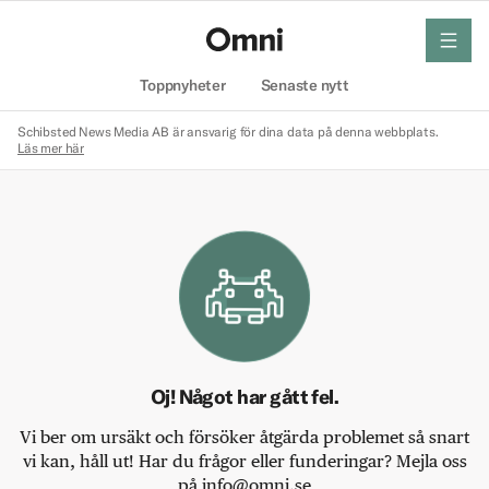
meny
Hem
Toppnyheter
Senaste nytt
Schibsted News Media AB är ansvarig för dina data på denna webbplats.
Läs mer här
Oj! Något har gått fel.
Vi ber om ursäkt och försöker åtgärda problemet så snart
vi kan, håll ut! Har du frågor eller funderingar? Mejla oss
på info@omni.se