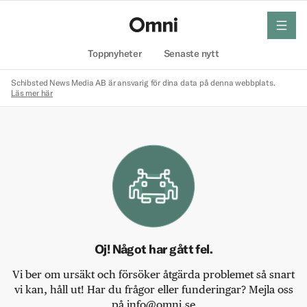
meny
Hem
Toppnyheter
Senaste nytt
Schibsted News Media AB är ansvarig för dina data på denna webbplats.
Läs mer här
Oj! Något har gått fel.
Vi ber om ursäkt och försöker åtgärda problemet så snart
vi kan, håll ut! Har du frågor eller funderingar? Mejla oss
på info@omni.se