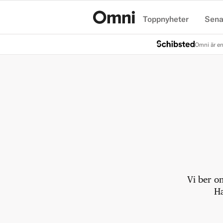
Toppnyheter
Sena
Hem
Omni är en
Vi ber o
Ha