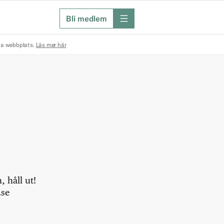
Bli medlem
meny
na webbplats.
Läs mer här
 håll ut!
.se