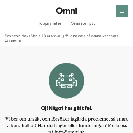
meny
Hem
Toppnyheter
Senaste nytt
Schibsted News Media AB är ansvarig för dina data på denna webbplats.
Läs mer här
Oj! Något har gått fel.
Vi ber om ursäkt och försöker åtgärda problemet så snart
vi kan, håll ut! Har du frågor eller funderingar? Mejla oss
på info@omni.se