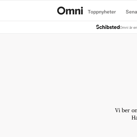
Toppnyheter
Sena
Hem
Omni är en
Vi ber o
Ha