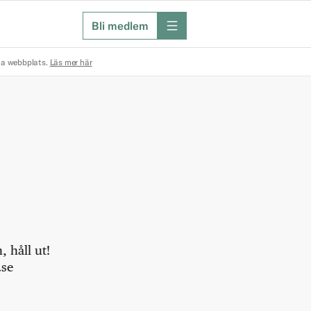
Bli medlem
meny
na webbplats.
Läs mer här
 håll ut!
.se