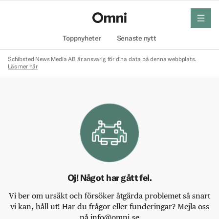
meny
Hem
Toppnyheter
Senaste nytt
Schibsted News Media AB är ansvarig för dina data på denna webbplats.
Läs mer här
Oj! Något har gått fel.
Vi ber om ursäkt och försöker åtgärda problemet så snart
vi kan, håll ut! Har du frågor eller funderingar? Mejla oss
på info@omni.se