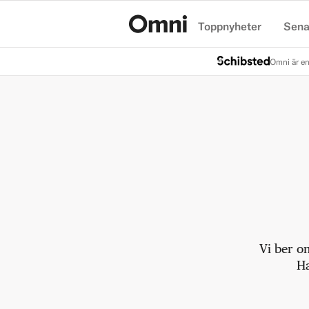
Toppnyheter
Sena
Hem
Omni är en
Vi ber o
Ha