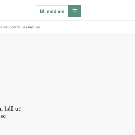
Bli medlem
meny
na webbplats.
Läs mer här
 håll ut!
.se