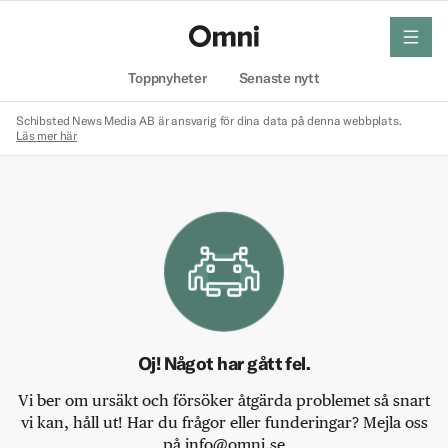
meny
Hem
Toppnyheter
Senaste nytt
Schibsted News Media AB är ansvarig för dina data på denna webbplats.
Läs mer här
Oj! Något har gått fel.
Vi ber om ursäkt och försöker åtgärda problemet så snart
vi kan, håll ut! Har du frågor eller funderingar? Mejla oss
på info@omni.se