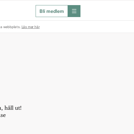
Bli medlem
meny
na webbplats.
Läs mer här
 håll ut!
.se