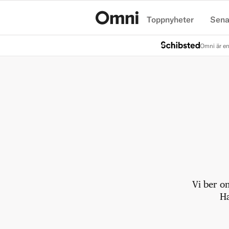
Toppnyheter
Sena
Hem
Omni är en
Vi ber o
Ha