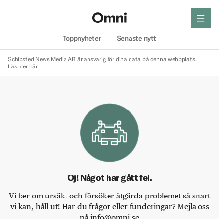
meny
Hem
Toppnyheter
Senaste nytt
Schibsted News Media AB är ansvarig för dina data på denna webbplats.
Läs mer här
Oj! Något har gått fel.
Vi ber om ursäkt och försöker åtgärda problemet så snart
vi kan, håll ut! Har du frågor eller funderingar? Mejla oss
på info@omni.se