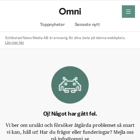
meny
Hem
Toppnyheter
Senaste nytt
Schibsted News Media AB är ansvarig för dina data på denna webbplats.
Läs mer här
Oj! Något har gått fel.
Vi ber om ursäkt och försöker åtgärda problemet så snart
vi kan, håll ut! Har du frågor eller funderingar? Mejla oss
på info@omni.se