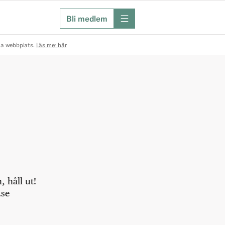
Bli medlem
meny
na webbplats.
Läs mer här
 håll ut!
.se