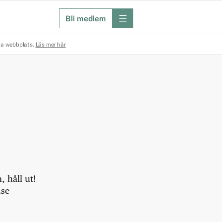
Bli medlem
meny
na webbplats.
Läs mer här
 håll ut!
.se