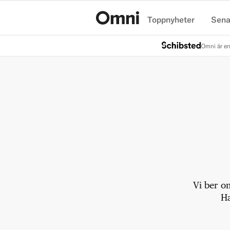
Toppnyheter
Sena
Hem
Omni är en
Vi ber o
Ha