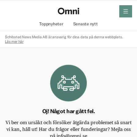
meny
Hem
Toppnyheter
Senaste nytt
Schibsted News Media AB är ansvarig för dina data på denna webbplats.
Läs mer här
Oj! Något har gått fel.
Vi ber om ursäkt och försöker åtgärda problemet så snart
vi kan, håll ut! Har du frågor eller funderingar? Mejla oss
på info@omni.se