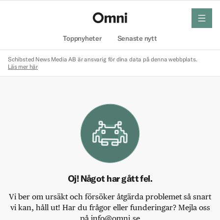
meny
Hem
Toppnyheter
Senaste nytt
Schibsted News Media AB är ansvarig för dina data på denna webbplats.
Läs mer här
Oj! Något har gått fel.
Vi ber om ursäkt och försöker åtgärda problemet så snart
vi kan, håll ut! Har du frågor eller funderingar? Mejla oss
på info@omni.se