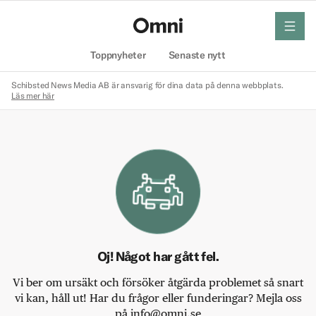
meny
Hem
Toppnyheter
Senaste nytt
Schibsted News Media AB är ansvarig för dina data på denna webbplats.
Läs mer här
Oj! Något har gått fel.
Vi ber om ursäkt och försöker åtgärda problemet så snart
vi kan, håll ut! Har du frågor eller funderingar? Mejla oss
på info@omni.se