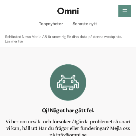
meny
Hem
Toppnyheter
Senaste nytt
Schibsted News Media AB är ansvarig för dina data på denna webbplats.
Läs mer här
Oj! Något har gått fel.
Vi ber om ursäkt och försöker åtgärda problemet så snart
vi kan, håll ut! Har du frågor eller funderingar? Mejla oss
på info@omni.se