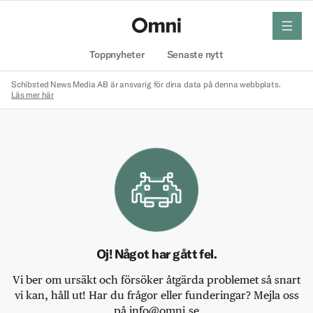
meny
Hem
Toppnyheter
Senaste nytt
Schibsted News Media AB är ansvarig för dina data på denna webbplats.
Läs mer här
Oj! Något har gått fel.
Vi ber om ursäkt och försöker åtgärda problemet så snart
vi kan, håll ut! Har du frågor eller funderingar? Mejla oss
på info@omni.se