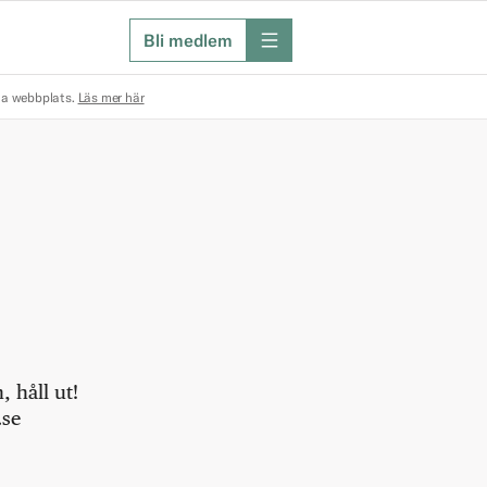
Bli medlem
meny
na webbplats.
Läs mer här
 håll ut!
.se