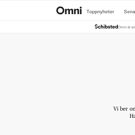
Toppnyheter
Sena
Hem
Omni är en
Vi ber o
Ha