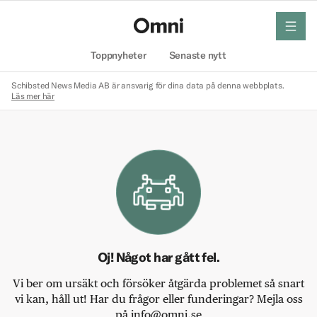
meny
Hem
Toppnyheter
Senaste nytt
Schibsted News Media AB är ansvarig för dina data på denna webbplats.
Läs mer här
Oj! Något har gått fel.
Vi ber om ursäkt och försöker åtgärda problemet så snart
vi kan, håll ut! Har du frågor eller funderingar? Mejla oss
på info@omni.se